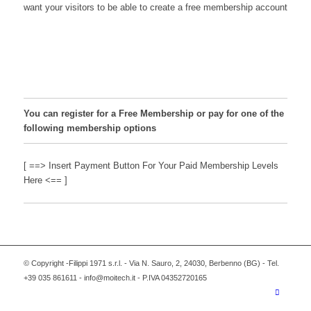
want your visitors to be able to create a free membership account
You can register for a Free Membership or pay for one of the
following membership options
[ ==> Insert Payment Button For Your Paid Membership Levels
Here <== ]
© Copyright -Filippi 1971 s.r.l. - Via N. Sauro, 2, 24030, Berbenno (BG) - Tel.
+39 035 861611 - info@moitech.it - P.IVA 04352720165